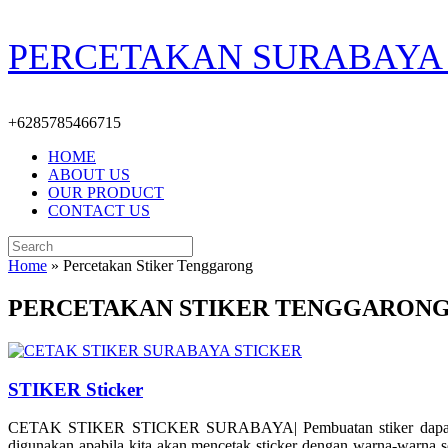
Skip
PERCETAKAN SURABAYA 
to
content
+6285785466715
HOME
ABOUT US
OUR PRODUCT
CONTACT US
Search
for:
Home
»
Percetakan Stiker Tenggarong
PERCETAKAN STIKER TENGGARON
STIKER Sticker
CETAK STIKER STICKER SURABAYA| Pembuatan stiker dapat dilakuka
digunakan apabila kita akan mencetak sticker dengan warna-warna so