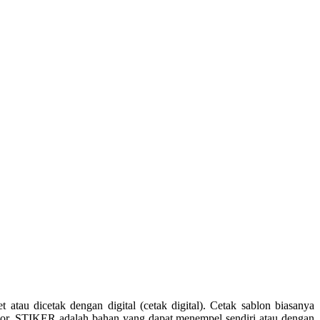
u dicetak dengan digital (cetak digital). Cetak sablon biasanya
 color. STIKER adalah bahan yang dapat menempel sendiri atau dengan