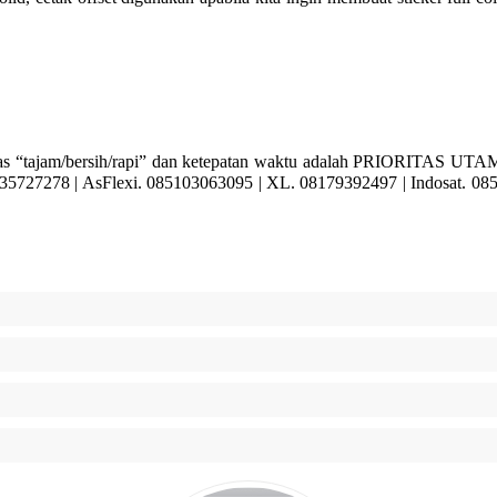
m/bersih/rapi” dan ketepatan waktu adalah PRIORITAS UTAMA K
727278 | AsFlexi. 085103063095 | XL. 08179392497 | Indosat. 0857