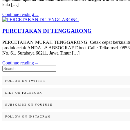
kata […]
Continue reading
→
PERCETAKAN DI TENGGARONG
PERCETAKAN MURAH TENGGARONG. Cetak cepat berkualitas “taja
produk cetak ANDA. ↗️ ABSOGRAF Direct Call : Telkomsel. 085335
No. 61, Surabaya 60211, Jawa Timur […]
Continue reading
→
Search
for:
FOLLOW ON TWITTER
LIKE ON FACEBOOK
SUBSCRIBE ON YOUTUBE
FOLLOW ON INSTAGRAM