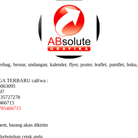
g, brosur, undangan, kalender, flyer, poster, leaflet, pamflet, buku, 
GA TERBARU call/wa :
3063095
97
335727278
5466715
785466715
ent, barang akan dikirim
 kebutuhan cetak anda