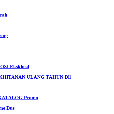
rah
ing
I Eksklusif
HITANAN ULANG TAHUN Dll
KATALOG Promo
e Dus