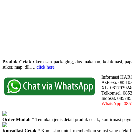
Produk Cetak :
kemasan packaging, dus makanan, kotak nasi, paperba
stiker, map, dll…,
click here →
Informasi HAR
AsFlexi. 08510
XL. 081793924
Telkomsel. 085
Indosat. 08578
WhatsApp. 085
Order Mudah
* Tentukan jenis detail produk cetak, konfirmasi paym
Konsultasi Cetak
* Kami siap untuk memberikan solusi yang efektif