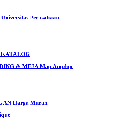
iversitas Perusahaan
U KATALOG
ING & MEJA Map Amplop
AN Harga Murah
que