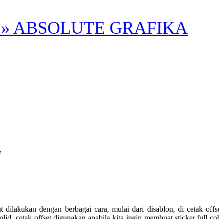
» ABSOLUTE GRAFIKA
G
n dengan berbagai cara, mulai dari disablon, di cetak offset ata
lid, cetak offset digunakan apabila kita ingin membuat sticker full