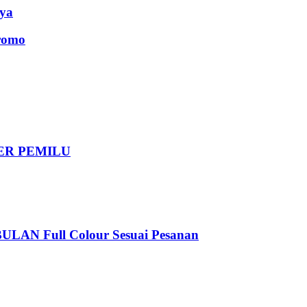
ya
romo
DER PEMILU
 Full Colour Sesuai Pesanan