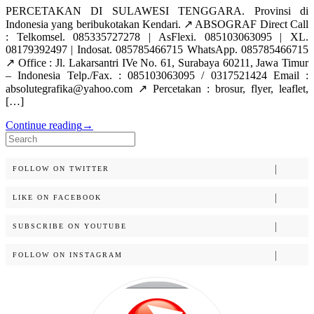
PERCETAKAN DI SULAWESI TENGGARA. Provinsi di
Indonesia yang beribukotakan Kendari. ↗️ ABSOGRAF Direct Call
: Telkomsel. 085335727278 | AsFlexi. 085103063095 | XL.
08179392497 | Indosat. 085785466715 WhatsApp. 085785466715
↗️ Office : Jl. Lakarsantri IVe No. 61, Surabaya 60211, Jawa Timur
– Indonesia Telp./Fax. : 085103063095 / 0317521424 Email :
absolutegrafika@yahoo.com ↗️ Percetakan : brosur, flyer, leaflet,
[…]
Continue reading
→
Search
for:
FOLLOW ON TWITTER
LIKE ON FACEBOOK
SUBSCRIBE ON YOUTUBE
FOLLOW ON INSTAGRAM