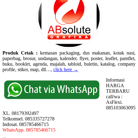
Produk Cetak :
kemasan packaging, dus makanan, kotak nasi,
paperbag, brosur, undangan, kalender, flyer, poster, leaflet, pamflet,
buku, booklet, agenda, majalah, tabloid, buletin, katalog, company
profile, stiker, map, dll…,
click here →
Informasi
HARGA
TERBARU
call/wa :
AsFlexi.
085103063095
XL. 08179392497
Telkomsel. 085335727278
Indosat. 085785466715
WhatsApp. 085785466715