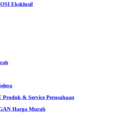
I Eksklusif
rah
elera
oduk & Service Perusahaan
AN Harga Murah