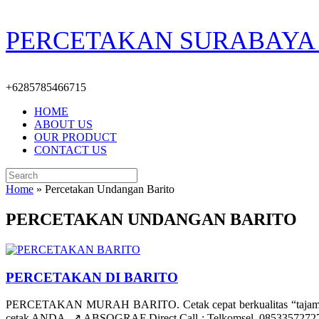
Skip
PERCETAKAN SURABAYA 
to
content
+6285785466715
HOME
ABOUT US
OUR PRODUCT
CONTACT US
Search
for:
Home
»
Percetakan Undangan Barito
PERCETAKAN UNDANGAN BARITO
PERCETAKAN DI BARITO
PERCETAKAN MURAH BARITO. Cetak cepat berkualitas “tajam/ber
cetak ANDA. ↗️ ABSOGRAF Direct Call : Telkomsel. 085335727278 