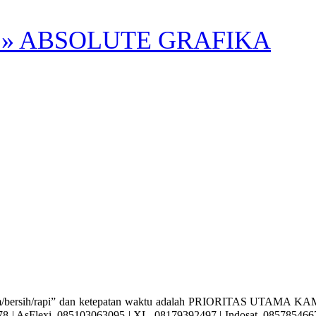
» ABSOLUTE GRAFIKA
sih/rapi” dan ketepatan waktu adalah PRIORITAS UTAMA KAMI. A
| AsFlexi. 085103063095 | XL. 08179392497 | Indosat. 085785466715