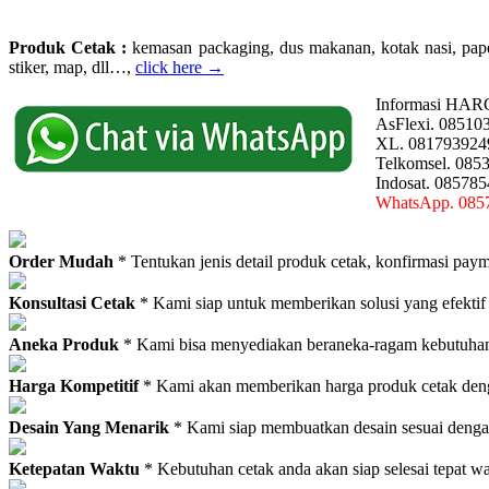
Produk Cetak :
kemasan packaging, dus makanan, kotak nasi, paperba
stiker, map, dll…,
click here →
Informasi HAR
AsFlexi. 08510
XL. 081793924
Telkomsel. 085
Indosat. 08578
WhatsApp. 085
Order Mudah
* Tentukan jenis detail produk cetak, konfirmasi paym
Konsultasi Cetak
* Kami siap untuk memberikan solusi yang efektif
Aneka Produk
* Kami bisa menyediakan beraneka-ragam kebutuhan c
Harga Kompetitif
* Kami akan memberikan harga produk cetak deng
Desain Yang Menarik
* Kami siap membuatkan desain sesuai denga
Ketepatan Waktu
* Kebutuhan cetak anda akan siap selesai tepat w