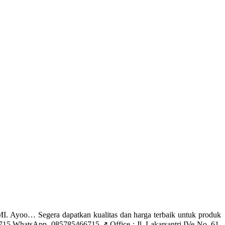
yoo… Segera dapatkan kualitas dan harga terbaik untuk produk
 WhatsApp. 085785466715 ↗️ Office : Jl. Lakarsantri IVe No. 61,