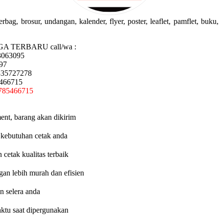
g, brosur, undangan, kalender, flyer, poster, leaflet, pamflet, buku, 
GA TERBARU call/wa :
3063095
97
335727278
5466715
785466715
ent, barang akan dikirim
 kebutuhan cetak anda
etak kualitas terbaik
an lebih murah dan efisien
n selera anda
aktu saat dipergunakan