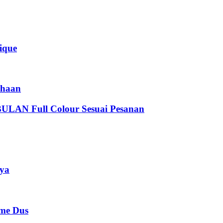
que
haan
 Full Colour Sesuai Pesanan
ya
e Dus