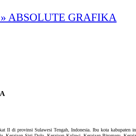
» ABSOLUTE GRAFIKA
A
provinsi Sulawesi Tengah, Indonesia. Ibu kota kabupaten ini t
aan Palu, Kerajaan Sigi Dolo, Kerajaan Kulawi, Kerajaan Biromaru, 