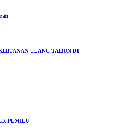
rah
HITANAN ULANG TAHUN Dll
DER PEMILU