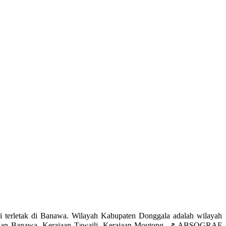
erletak di Banawa. Wilayah Kabupaten Donggala adalah wilayah
Kerajaan Banawa, Kerajaan Tawaili, Kerajaan Moutong. ↗️ ABSOGRAF