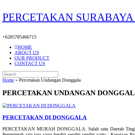
Skip
PERCETAKAN SURABAYA 
to
content
+6285785466715
HOME
ABOUT US
OUR PRODUCT
CONTACT US
Search
for:
Home
»
Percetakan Undangan Donggala
PERCETAKAN UNDANGAN DONGGAL
PERCETAKAN DI DONGGALA
PERCETAKAN MURAH DONGGALA. Salah satu Daerah Tingkat II di 
Pemerintah raja-raja yang berdiri sendiri-sendiri yaitu : Keraj