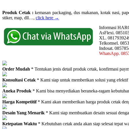
Produk Cetak :
kemasan packaging, dus makanan, kotak nasi, paperba
stiker, map, dll…,
click here →
Informasi HAR
AsFlexi. 08510
XL. 081793924
Telkomsel. 085
Indosat. 08578
WhatsApp. 085
Order Mudah
* Tentukan jenis detail produk cetak, konfirmasi paym
Konsultasi Cetak
* Kami siap untuk memberikan solusi yang efektif
Aneka Produk
* Kami bisa menyediakan beraneka-ragam kebutuhan c
Harga Kompetitif
* Kami akan memberikan harga produk cetak deng
Desain Yang Menarik
* Kami siap membuatkan desain sesuai denga
Ketepatan Waktu
* Kebutuhan cetak anda akan siap selesai tepat w