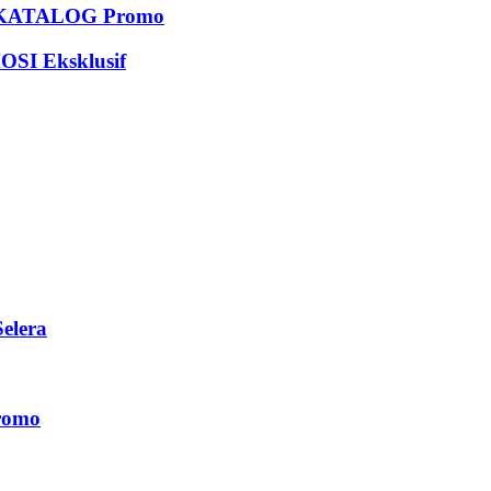
KATALOG Promo
I Eksklusif
elera
romo