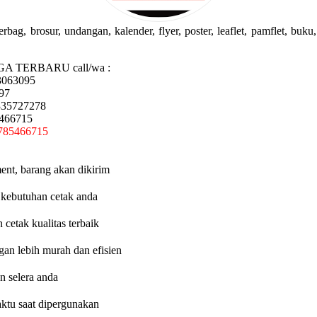
g, brosur, undangan, kalender, flyer, poster, leaflet, pamflet, buku, 
GA TERBARU call/wa :
3063095
97
335727278
5466715
785466715
ent, barang akan dikirim
 kebutuhan cetak anda
etak kualitas terbaik
an lebih murah dan efisien
n selera anda
aktu saat dipergunakan