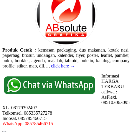
Produk Cetak :
kemasan packaging, dus makanan, kotak nasi,
paperbag, brosur, undangan, kalender, flyer, poster, leaflet, pamflet,
buku, booklet, agenda, majalah, tabloid, buletin, katalog, company
profile, stiker, map, dll…,
click here →
Informasi
HARGA
TERBARU
call/wa :
AsFlexi.
085103063095
XL. 08179392497
Telkomsel. 085335727278
Indosat. 085785466715
WhatsApp. 085785466715