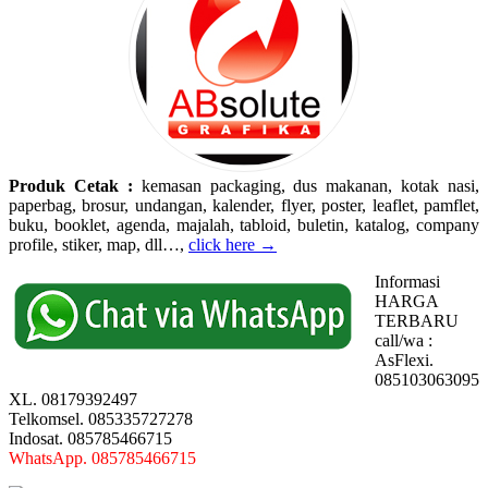
Produk Cetak :
kemasan packaging, dus makanan, kotak nasi,
paperbag, brosur, undangan, kalender, flyer, poster, leaflet, pamflet,
buku, booklet, agenda, majalah, tabloid, buletin, katalog, company
profile, stiker, map, dll…,
click here →
Informasi
HARGA
TERBARU
call/wa :
AsFlexi.
085103063095
XL. 08179392497
Telkomsel. 085335727278
Indosat. 085785466715
WhatsApp. 085785466715