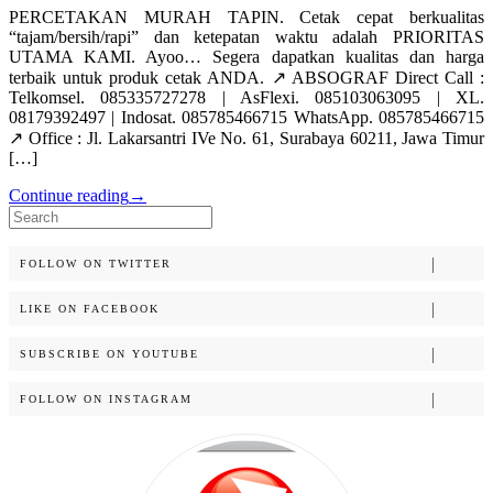
PERCETAKAN MURAH TAPIN. Cetak cepat berkualitas
“tajam/bersih/rapi” dan ketepatan waktu adalah PRIORITAS
UTAMA KAMI. Ayoo… Segera dapatkan kualitas dan harga
terbaik untuk produk cetak ANDA. ↗️ ABSOGRAF Direct Call :
Telkomsel. 085335727278 | AsFlexi. 085103063095 | XL.
08179392497 | Indosat. 085785466715 WhatsApp. 085785466715
↗️ Office : Jl. Lakarsantri IVe No. 61, Surabaya 60211, Jawa Timur
[…]
Continue reading
→
Search
for:
FOLLOW ON TWITTER
LIKE ON FACEBOOK
SUBSCRIBE ON YOUTUBE
FOLLOW ON INSTAGRAM