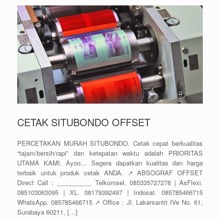
CETAK SITUBONDO OFFSET
PERCETAKAN MURAH SITUBONDO. Cetak cepat berkualitas
“tajam/bersih/rapi” dan ketepatan waktu adalah PRIORITAS
UTAMA KAMI. Ayoo… Segera dapatkan kualitas dan harga
terbaik untuk produk cetak ANDA. ↗️ ABSOGRAF OFFSET
Direct Call : __________ Telkomsel. 085335727278 | AsFlexi.
085103063095 | XL. 08179392497 | Indosat. 085785466715
WhatsApp. 085785466715 ↗️ Office : Jl. Lakarsantri IVe No. 61,
Surabaya 60211, […]