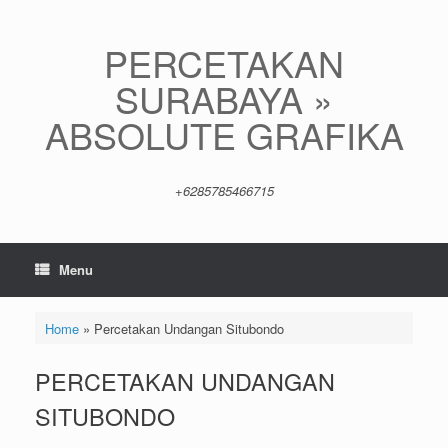
Skip
to
content
PERCETAKAN
SURABAYA »
ABSOLUTE GRAFIKA
+6285785466715
Menu
Home
»
Percetakan Undangan Situbondo
PERCETAKAN UNDANGAN
SITUBONDO