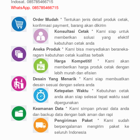
Indosat. 085785466715
WhatsApp. 085785466715
Order Mudah
* Tentukan jenis detail produk cetak,
konfirmasi payment, barang akan dikirim
Konsultasi Cetak
* Kami siap untuk
memberikan solusi yang efektif
kebutuhan cetak anda
Aneka Produk
* Kami bisa menyediakan beraneka-
ragam kebutuhan cetak kualitas terbaik
Harga Kompetitif
* Kami akan
memberikan harga produk cetak dengan
lebih murah dan efisien
Desain Yang Menarik
* Kami siap membuatkan
desain sesuai dengan selera anda
Ketepatan Waktu
* Kebutuhan cetak
anda akan siap selesai tepat waktu saat
dipergunakan
Keamanan Data
* Kami simpan privasi data anda
dan backup data dengan baik aman dan rapi
Pengiriman Paket
* Kami sudah
berpengalaman mengirim paket ke
seluruh Indonesia