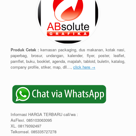
Produk Cetak :
kemasan packaging, dus makanan, kotak nasi,
paperbag, brosur, undangan, kalender, flyer, poster, leaflet,
pamflet, buku, booklet, agenda, majalah, tabloid, buletin, katalog,
company profile, stiker, map, dll…,
click here →
Informasi HARGA TERBARU call/wa :
AsFlexi. 085103063095
XL. 08179392497
Telkomsel. 085335727278