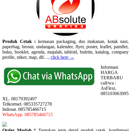
Produk Cetak :
kemasan packaging, dus makanan, kotak nasi,
paperbag, brosur, undangan, kalender, flyer, poster, leaflet, pamflet,
buku, booklet, agenda, majalah, tabloid, buletin, katalog, company
profile, stiker, map, dll…,
click here →
Informasi
HARGA
TERBARU
call/wa :
AsFlexi.
085103063095
XL. 08179392497
Telkomsel. 085335727278
Indosat. 085785466715
WhatsApp. 085785466715
Order Mudah
* Tentukan jenis detail produk cetak, konfirmasi