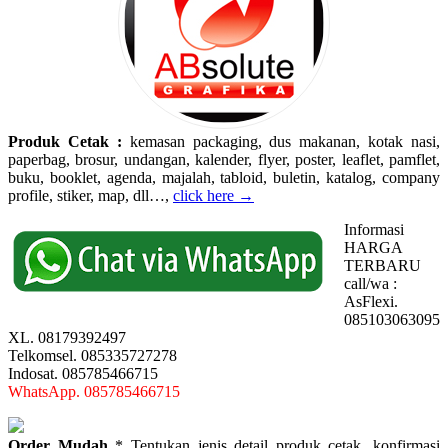
Produk Cetak :
kemasan packaging, dus makanan, kotak nasi,
paperbag, brosur, undangan, kalender, flyer, poster, leaflet, pamflet,
buku, booklet, agenda, majalah, tabloid, buletin, katalog, company
profile, stiker, map, dll…,
click here →
Informasi
HARGA
TERBARU
call/wa :
AsFlexi.
085103063095
XL. 08179392497
Telkomsel. 085335727278
Indosat. 085785466715
WhatsApp. 085785466715
Order Mudah
* Tentukan jenis detail produk cetak, konfirmasi