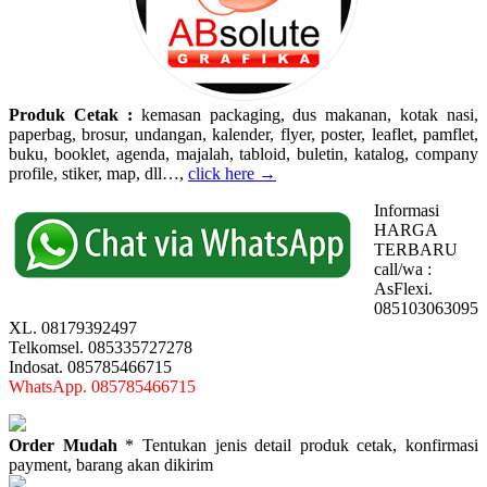
Produk Cetak :
kemasan packaging, dus makanan, kotak nasi,
paperbag, brosur, undangan, kalender, flyer, poster, leaflet, pamflet,
buku, booklet, agenda, majalah, tabloid, buletin, katalog, company
profile, stiker, map, dll…,
click here →
Informasi
HARGA
TERBARU
call/wa :
AsFlexi.
085103063095
XL. 08179392497
Telkomsel. 085335727278
Indosat. 085785466715
WhatsApp. 085785466715
Order Mudah
* Tentukan jenis detail produk cetak, konfirmasi
payment, barang akan dikirim