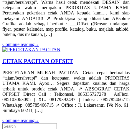
“tajam/bersih/rapi”. Warna hasil cetak mendekati DESAIN dan
ketepatan waktu merupakan PRIORITAS UTAMA KAMI.
Percayakan pekerjaan cetak ANDA kepada kami… kami siap
melayani ANDA!!!!! ↗️ Produk/jasa yang dihasilkan ABsolute
Grafika adalah sebagai berikut : ___Offset ((Brosur, undangan,
flyer, poster, kalender, map profile, katalog, buku, majalah, tabloid,
buletin, dus makanan, […]
Continue reading
→
CETAK PACITAN OFFSET
PERCETAKAN MURAH PACITAN. Cetak cepat berkualitas
“tajam/bersih/rapi” dan ketepatan waktu adalah PRIORITAS
UTAMA KAMI. Ayoo… Segera dapatkan kualitas dan harga
terbaik untuk produk cetak ANDA. ↗️ ABSOGRAF CETAK
OFFSET Direct Call : Telkomsel. 085335727278 | AsFlexi.
085103063095 | XL. 08179392497 | Indosat. 085785466715
WhatsApp. 085785466715 ↗️ Office : Jl. Lakarsantri IVe No. 61,
Surabaya 60211, […]
Continue reading
→
Search
for: