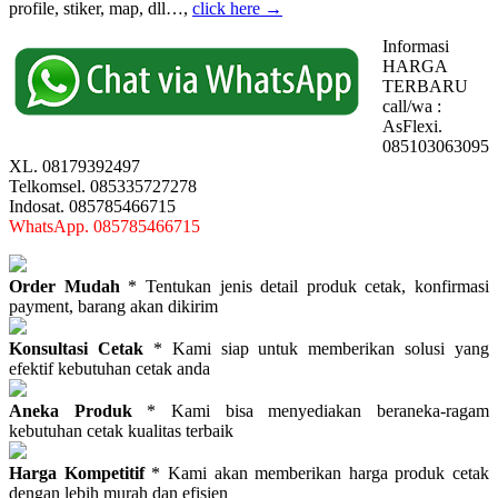
profile, stiker, map, dll…,
click here →
Informasi
HARGA
TERBARU
call/wa :
AsFlexi.
085103063095
XL. 08179392497
Telkomsel. 085335727278
Indosat. 085785466715
WhatsApp. 085785466715
Order Mudah
* Tentukan jenis detail produk cetak, konfirmasi
payment, barang akan dikirim
Konsultasi Cetak
* Kami siap untuk memberikan solusi yang
efektif kebutuhan cetak anda
Aneka Produk
* Kami bisa menyediakan beraneka-ragam
kebutuhan cetak kualitas terbaik
Harga Kompetitif
* Kami akan memberikan harga produk cetak
dengan lebih murah dan efisien