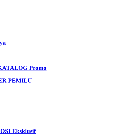
ya
KATALOG Promo
DER PEMILU
I Eksklusif