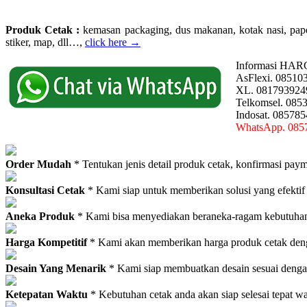
Produk Cetak :
kemasan packaging, dus makanan, kotak nasi, paperba
stiker, map, dll…,
click here →
Informasi HAR
AsFlexi. 08510
XL. 081793924
Telkomsel. 085
Indosat. 08578
WhatsApp. 085
Order Mudah
* Tentukan jenis detail produk cetak, konfirmasi paym
Konsultasi Cetak
* Kami siap untuk memberikan solusi yang efektif
Aneka Produk
* Kami bisa menyediakan beraneka-ragam kebutuhan c
Harga Kompetitif
* Kami akan memberikan harga produk cetak deng
Desain Yang Menarik
* Kami siap membuatkan desain sesuai denga
Ketepatan Waktu
* Kebutuhan cetak anda akan siap selesai tepat w