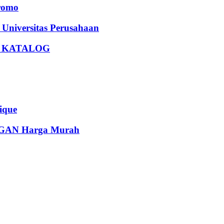
romo
iversitas Perusahaan
U KATALOG
que
AN Harga Murah