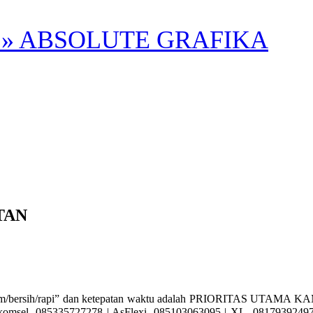
» ABSOLUTE GRAFIKA
TAN
rsih/rapi” dan ketepatan waktu adalah PRIORITAS UTAMA KAMI. A
l. 085335727278 | AsFlexi. 085103063095 | XL. 08179392497 | 