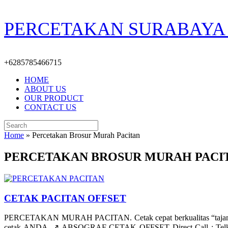
Skip
PERCETAKAN SURABAYA 
to
content
+6285785466715
HOME
ABOUT US
OUR PRODUCT
CONTACT US
Search
for:
Home
»
Percetakan Brosur Murah Pacitan
PERCETAKAN BROSUR MURAH PACI
CETAK PACITAN OFFSET
PERCETAKAN MURAH PACITAN. Cetak cepat berkualitas “tajam/be
cetak ANDA. ↗️ ABSOGRAF CETAK OFFSET Direct Call : Telkomse