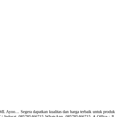
yoo… Segera dapatkan kualitas dan harga terbaik untuk produk
Indosat. 085785466715 WhatsApp. 085785466715 ↗️ Office : Jl.