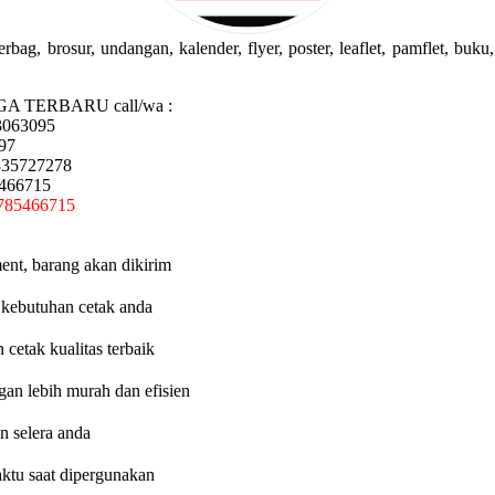
g, brosur, undangan, kalender, flyer, poster, leaflet, pamflet, buku, 
GA TERBARU call/wa :
3063095
97
335727278
5466715
785466715
ent, barang akan dikirim
 kebutuhan cetak anda
etak kualitas terbaik
an lebih murah dan efisien
n selera anda
aktu saat dipergunakan