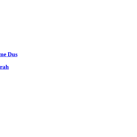
e Dus
rah