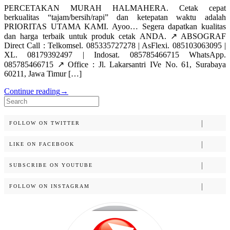
PERCETAKAN MURAH HALMAHERA. Cetak cepat
berkualitas “tajam/bersih/rapi” dan ketepatan waktu adalah
PRIORITAS UTAMA KAMI. Ayoo… Segera dapatkan kualitas
dan harga terbaik untuk produk cetak ANDA. ↗️ ABSOGRAF
Direct Call : Telkomsel. 085335727278 | AsFlexi. 085103063095 |
XL. 08179392497 | Indosat. 085785466715 WhatsApp.
085785466715 ↗️ Office : Jl. Lakarsantri IVe No. 61, Surabaya
60211, Jawa Timur […]
Continue reading
→
Search
for:
FOLLOW ON TWITTER
LIKE ON FACEBOOK
SUBSCRIBE ON YOUTUBE
FOLLOW ON INSTAGRAM