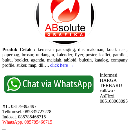
Produk Cetak :
kemasan packaging, dus makanan, kotak nasi,
paperbag, brosur, undangan, kalender, flyer, poster, leaflet, pamflet,
buku, booklet, agenda, majalah, tabloid, buletin, katalog, company
profile, stiker, map, dll…,
click here →
Informasi
HARGA
TERBARU
call/wa :
AsFlexi.
085103063095
XL. 08179392497
Telkomsel. 085335727278
Indosat. 085785466715
WhatsApp. 085785466715