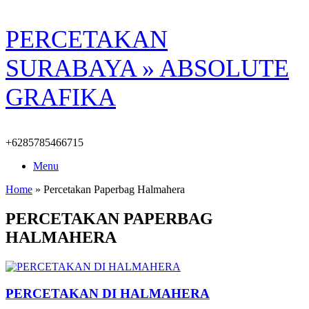
Skip
PERCETAKAN
to
content
SURABAYA » ABSOLUTE
GRAFIKA
+6285785466715
Menu
Home
»
Percetakan Paperbag Halmahera
PERCETAKAN PAPERBAG
HALMAHERA
PERCETAKAN DI HALMAHERA